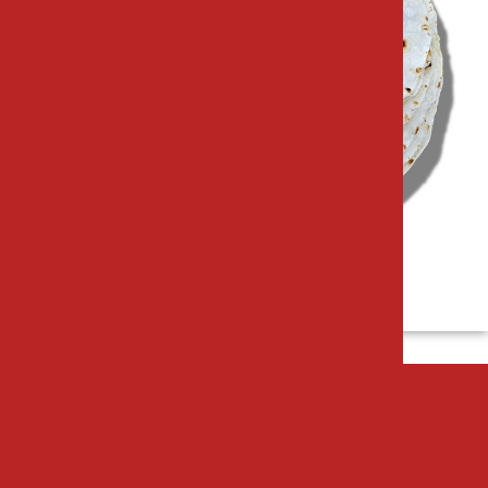
ÜRÜN SPESİFİKASYONU