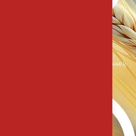
Kamiloba Mah. Baharözü Cad. Arya Avm Girişi No:4D İç
Kapı No:18 Kumburgaz / İstanbul