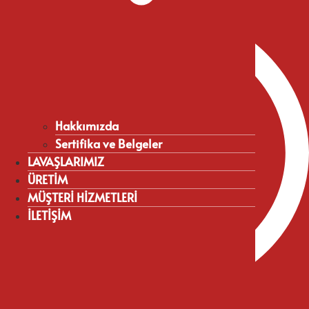
Hakkımızda
Hakkımızda
Sertifika ve Belgeler
Sertifika ve Belgeler
LAVAŞLARIMIZ
LAVAŞLARIMIZ
ÜRETİM
ÜRETİM
MÜŞTERİ HİZMETLERİ
MÜŞTERİ HİZMETLERİ
İLETİŞİM
İLETİŞİM